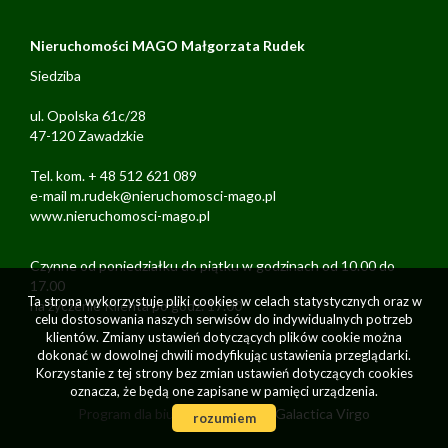
Nieruchomości MAGO Małgorzata Rudek
Siedziba
ul. Opolska 61c/28
47-120 Zawadzkie
Tel. kom. + 48 512 621 089
e-mail m.rudek@nieruchomosci-mago.pl
www.nieruchomosci-mago.pl
Czynne od poniedziałku do piątku w godzinach od 10.00 do
17.00
Ta strona wykorzystuje pliki cookies w celach statystycznych oraz w
na życzenie Klienta po godz. 17.00
celu dostosowania naszych serwisów do indywidualnych potrzeb
klientów. Zmiany ustawień dotyczących plików cookie można
dokonać w dowolnej chwili modyfikując ustawienia przeglądarki.
Korzystanie z tej strony bez zmian ustawień dotyczących cookies
oznacza, że będą one zapisane w pamięci urządzenia.
Program dla biur nieruchomości
Galactica Virgo
rozumiem