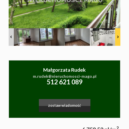
Małgorzata Rudek
m.rudek@nieruchomosci-mago.pl
|
©
contributors
Leaflet
© MapTiler
OpenStreetMap
512 621 089
zostaw wiadomość
2