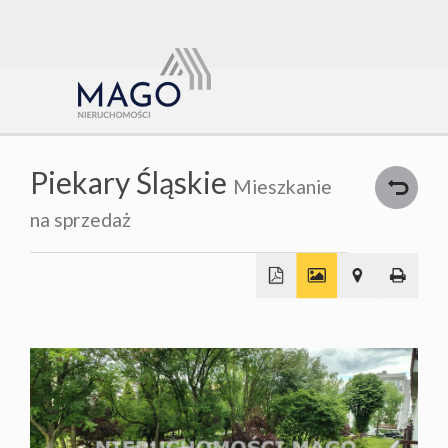
Strona
główna
O nas
Oferty
Piekary Śląskie
Mieszkanie
Kalkulat
na sprzedaż
Wiadomo
O
+
−
Kontakt
mnie
Rodo