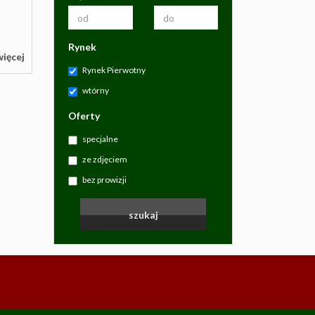
Rynek
więcej
Rynek Pierwotny
wtórny
Oferty
specjalne
ze zdjęciem
bez prowizji