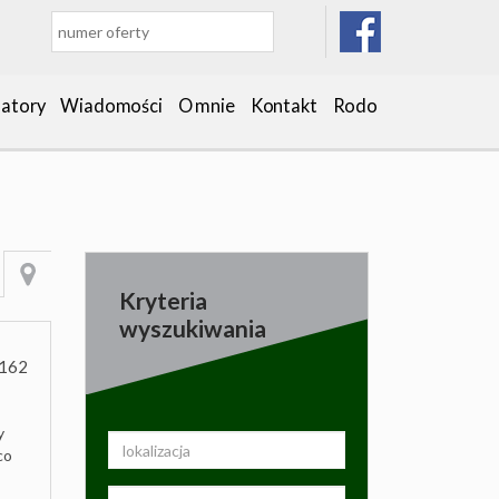
latory
Wiadomości
O mnie
Kontakt
Rodo
Kryteria
wyszukiwania
162
y
co