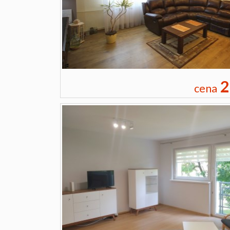
2
cena