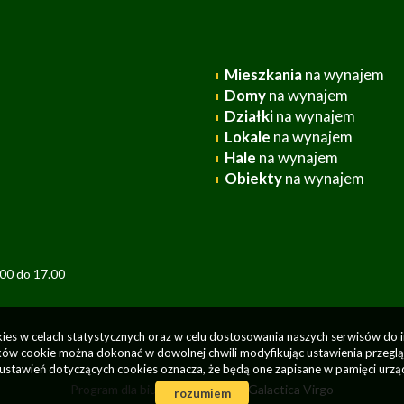
Mieszkania
na wynajem
Domy
na wynajem
Działki
na wynajem
Lokale
na wynajem
Hale
na wynajem
Obiekty
na wynajem
.00 do 17.00
okies w celach statystycznych oraz w celu dostosowania naszych serwisów do 
ów cookie można dokonać w dowolnej chwili modyfikując ustawienia przegląda
ustawień dotyczących cookies oznacza, że będą one zapisane w pamięci urzą
Program dla biur nieruchomości
Galactica Virgo
rozumiem