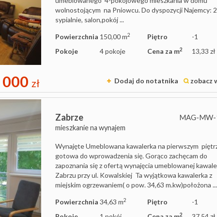
umeblowanego 4-pokojowego mieszkania w domu
wolnostojącym na Pniowcu. Do dyspozycji Najemcy: 
sypialnie, salon,pokój ...
2
Powierzchnia
150,00 m
Piętro
-1
2
Pokoje
4 pokoje
Cena za m
13,33 zł
 000
Dodaj do notatnika
zobacz 
zł
Zabrze
MAG-MW-
mieszkanie na wynajem
Wynajęte Umeblowana kawalerka na pierwszym pięt
gotowa do wprowadzenia się. Gorąco zachęcam do
zapoznania się z ofertą wynajęcia umeblowanej kawale
Zabrzu przy ul. Kowalskiej Ta wyjątkowa kawalerka z
miejskim ogrzewaniem( o pow. 34,63 m.kw)położona ..
2
Powierzchnia
34,63 m
Piętro
-1
2
Pokoje
1 pokój
Cena za m
37,54 zł