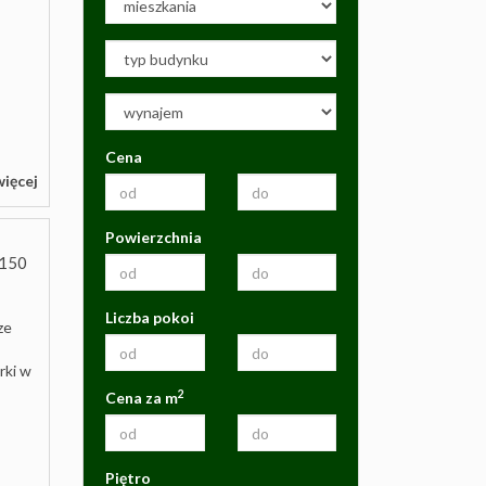
2
Cena
więcej
Powierzchnia
150
Liczba pokoi
rze
rki w
2
Cena za m
.
Piętro