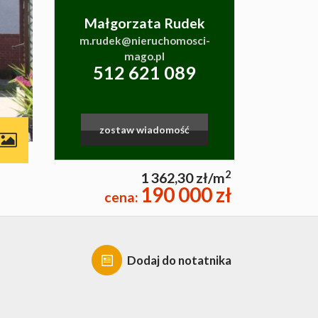
Małgorzata Rudek
m.rudek@nieruchomosci-
mago.pl
512 621 089
zostaw wiadomość
contributors
2
1 362,30 zł/m
190 000 zł
cena:
Dodaj do notatnika