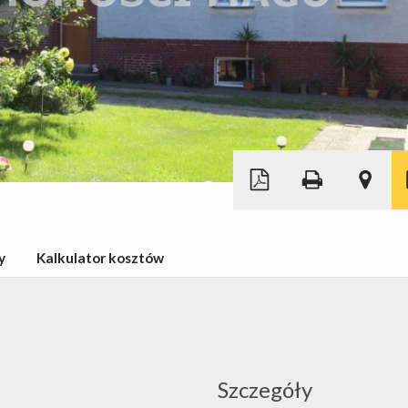
|
©
Leaflet
© MapTiler
OpenStreetMap
y
Kalkulator kosztów
Szczegóły