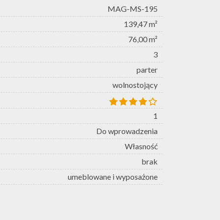
MAG-MS-195
139,47 m²
76,00 m²
3
parter
wolnostojący
1
Do wprowadzenia
Własność
brak
umeblowane i wyposażone