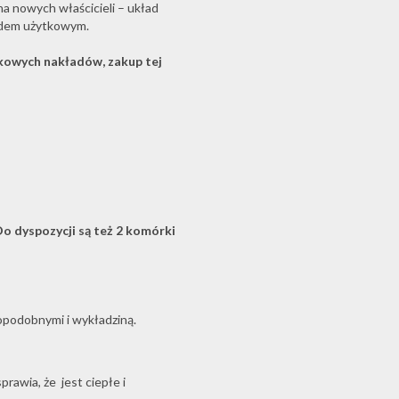
na nowych właścicieli – układ
lędem użytkowym.
kowych nakładów, zakup tej
Do dyspozycji są też 2 komórki
podobnymi i wykładziną.
rawia, że jest ciepłe i