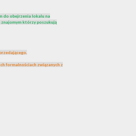
m do obejrzenia lokalu na
 znajomym którzy poszukują
przedającego.
h formalnościach związanych z