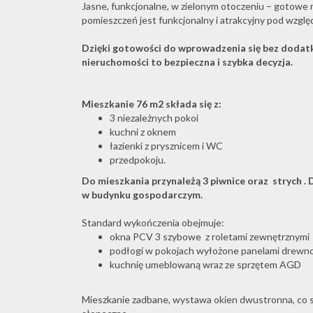
Jasne
, funkcjonalne, w zielonym otoczeniu – gotowe 
pomieszczeń jest funkcjonalny i atrakcyjny pod wzg
Dzięki gotowości do wprowadzenia się bez dodat
nieruchomości to bezpieczna i szybka decyzja.
Mieszkanie 76 m2 składa się z:
3 niezależnych pokoi
kuchni z oknem
łazienki z prysznicem i WC
przedpokoju.
Do mieszkania przynależą 3 piwnice oraz strych . 
w budynku gospodarczym.
Standard wykończenia obejmuje:
okna PCV 3 szybowe z roletami zewnętrznymi
podłogi w pokojach wyłożone panelami drewno
kuchnię umeblowaną wraz ze sprzętem AGD
Mieszkanie zadbane, wystawa okien dwustronna, co sp