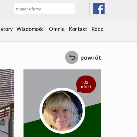
latory
Wiadomości
O mnie
Kontakt
Rodo
powrót
32
ofert