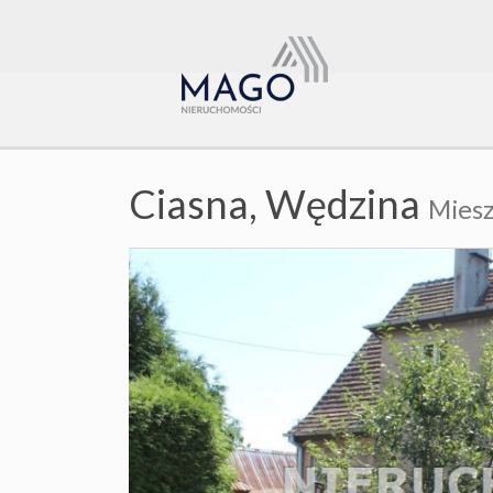
Ciasna,
Wędzina
Miesz
+
−