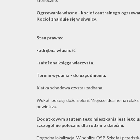
słoneczne.
Ogrzewanie własne - kocioł centralnego ogrzewan
Kocioł znajduje się w piwnicy.
Stan prawny:
-odrębna własność
-założona księga wieczysta.
Termin wydania - do uzgodnienia.
Klatka schodowa czysta i zadbana.
Wokół posesji dużo zieleni. Miejsce idealne na relak
powietrzu.
Dodatkowym atutem tego mieszkania jest jego us
szczególnie polecane dla rodzin z dziećmi.
Dogodna lokalizacja. W pobliżu OSP, Szkoła i przedszko