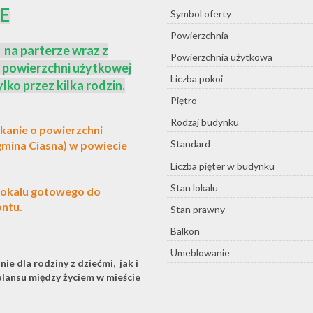
E
Symbol oferty
Powierzchnia
 na parterze wraz z
Powierzchnia użytkowa
j powierzchni użytkowej
Liczba pokoi
ko przez kilka rodzin.
Piętro
Rodzaj budynku
kanie o powierzchni
Standard
gmina Ciasna) w powiecie
Liczba pięter w budynku
Stan lokalu
 lokalu gotowego do
ontu.
Stan prawny
Balkon
Umeblowanie
e dla rodziny z dziećmi, jak i
alansu między życiem w mieście