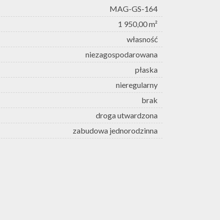
MAG-GS-164
1 950,00 m²
własność
niezagospodarowana
płaska
nieregularny
brak
droga utwardzona
zabudowa jednorodzinna