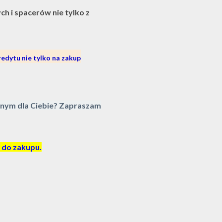
h i spacerów nie tylko z
dytu nie tylko na zakup
onym dla Ciebie? Zapraszam
 do zakupu.