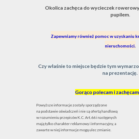
Okolica zachęca do wycieczek rowerowyc
pupilem
.
Zapewniamy również pomoc w uzyskaniu kre
nieruchomości.
Cz
y właśnie to miejsce będzie tym wymarz
na prezentację.
Gorąco polecam i zachęcam
Powyższe informacje zostały sporządzone
na podstawie oświadczeń i nie są ofertą handlową
w rozumieniu przepisów K.C. Art.66 i następnych
mają tylko charakter reklamowy i informacyjny, a
zawarte w niej informacje mogą ulec zmianie.