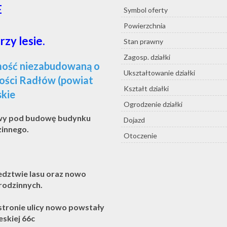
E
Symbol oferty
Powierzchnia
zy lesie.
Stan prawny
Zagosp. działki
mość niezabudowaną o
Ukształtowanie działki
ości Radłów (powiat
Kształt działki
skie
Ogrodzenie działki
wy pod budowę budynku
Dojazd
zinnego.
Otoczenie
edztwie lasu oraz nowo
odzinnych.
 stronie ulicy nowo powstały
eskiej 66c