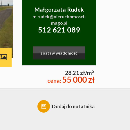
Małgorzata Rudek
m.rudek@nieruchomosci-
mago.pl
512 621 089
zostaw wiadomość
contributors
2
28,21 zł/m
55 000 zł
cena:
Dodaj do notatnika