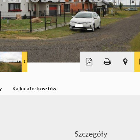
|
©
Leaflet
© MapTiler
OpenStreetMap
y
Kalkulator kosztów
Szczegóły