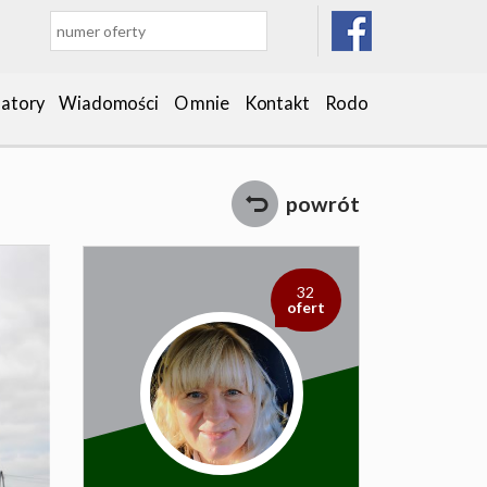
latory
Wiadomości
O mnie
Kontakt
Rodo
powrót
32
ofert