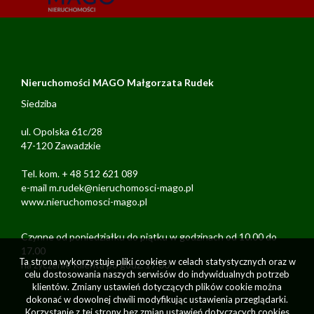
Nieruchomości MAGO Małgorzata Rudek
Siedziba
ul. Opolska 61c/28
47-120 Zawadzkie
Tel. kom. + 48 512 621 089
e-mail m.rudek@nieruchomosci-mago.pl
www.nieruchomosci-mago.pl
Czynne od poniedziałku do piątku w godzinach od 10.00 do
17.00
Ta strona wykorzystuje pliki cookies w celach statystycznych oraz w
na życzenie Klienta po godz. 17.00
celu dostosowania naszych serwisów do indywidualnych potrzeb
klientów. Zmiany ustawień dotyczących plików cookie można
dokonać w dowolnej chwili modyfikując ustawienia przeglądarki.
Korzystanie z tej strony bez zmian ustawień dotyczących cookies