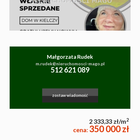
Małgorzata Rudek
m.rudek@nieruchomosci-mago.pl
512 621 089
|
©
contributors
Leaflet
© MapTiler
OpenStreetMap
zostaw wiadomość
2
2 333,33 zł/m
350 000 zł
cena: