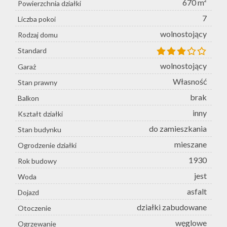
670 m²
Powierzchnia działki
7
Liczba pokoi
wolnostojący
Rodzaj domu
Standard
wolnostojący
Garaż
Własność
Stan prawny
brak
Balkon
inny
Kształt działki
do zamieszkania
Stan budynku
mieszane
Ogrodzenie działki
1930
Rok budowy
jest
Woda
asfalt
Dojazd
działki zabudowane
Otoczenie
węglowe
Ogrzewanie