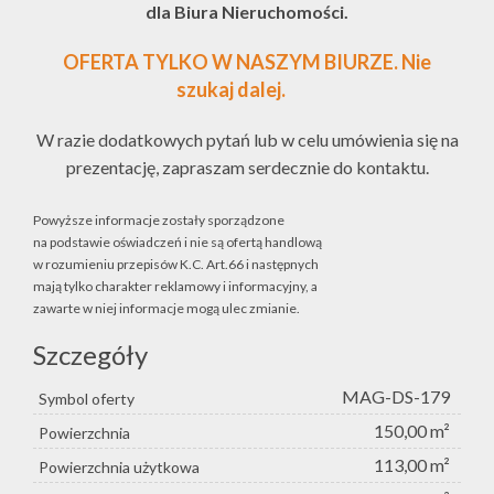
dla Biura Nieruchomości.
OFERTA TYLKO W NASZYM BIURZE. Nie
szukaj dalej.
W razie dodatkowych pytań lub w celu umówienia się na
prezentację, zapraszam serdecznie do kontaktu.
Powyższe informacje zostały sporządzone
na podstawie oświadczeń i nie są ofertą handlową
w rozumieniu przepisów K.C. Art.66 i następnych
mają tylko charakter reklamowy i informacyjny, a
zawarte w niej informacje mogą ulec zmianie.
Szczegóły
MAG-DS-179
Symbol oferty
150,00 m²
Powierzchnia
113,00 m²
Powierzchnia użytkowa