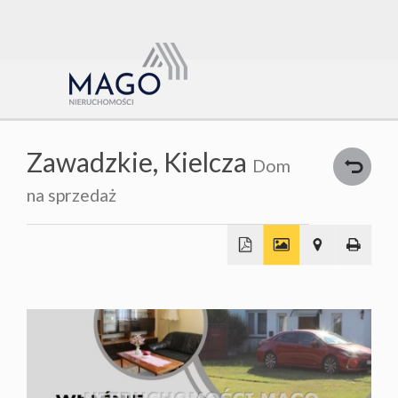
Strona
główna
O nas
Oferty
Zawadzkie,
Kielcza
Dom
Kalkulat
na sprzedaż
Wiadomo
O
+
−
Kontakt
mnie
Rodo