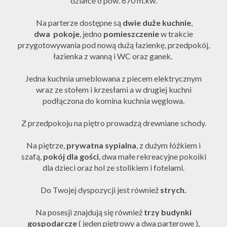
działce o pow. 670 m.kw.
Na parterze dostępne są
dwie duże kuchnie
,
dwa pokoje
, jedno
pomieszczenie
w trakcie
przygotowywania pod nową dużą łazienkę, przedpokój,
łazienka z wanną i WC oraz ganek.
Jedna kuchnia umeblowana z piecem elektrycznym
wraz ze stołem i krzesłami a w drugiej kuchni
podłączona do komina kuchnia węglowa.
Z przedpokoju na piętro prowadzą drewniane schody.
Na piętrze,
prywatna sypialna
, z dużym łóżkiem i
szafą,
pokój dla gości
, dwa małe rekreacyjne pokoiki
dla dzieci oraz hol ze stolikiem i fotelami.
Do Twojej dyspozycji jest również
strych.
Na posesji znajdują się również
trzy budynki
gospodarcze
( jeden piętrowy a dwa parterowe ),