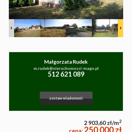
Małgorzata Rudek
m.rudek@nieruchomosci-mago.pl
|
©
contributors
Leaflet
© MapTiler
OpenStreetMap
512 621 089
zostaw wiadomość
2
2 903,60 zł/m
250 000 zł
cena: