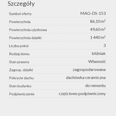
Szczegóły
MAG-DS-153
Symbol oferty
86,10 m²
Powierzchnia
49,60 m²
Powierzchnia użytkowa
1 440 m²
Powierzchnia działki
3
Liczba pokoi
bliźniak
Rodzaj domu
Własność
Stan prawny
zagospodarowana
Zagosp. działki
dachówka ceramiczna
Pokrycie dachu
do remontu
Stan budynku
częściowo podpiwniczony
Podpiwniczenie